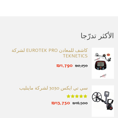
الأكثر تدرّجا
كاشف للمعادن EUROTEK PRO لشركة
TEKNETICS
₪1,790
₪2,250
سي تي ايكس 3030 لشركة ماينليب
₪13,750
₪16,500