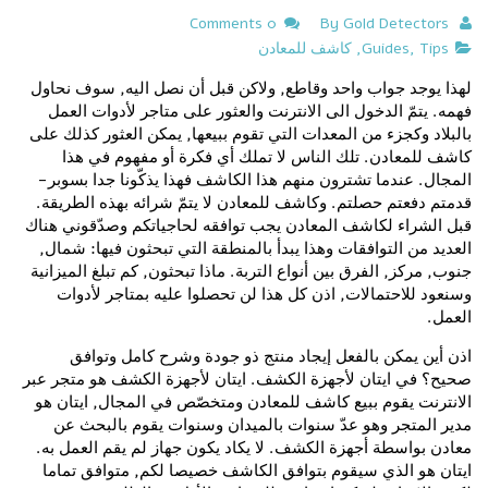
0 Comments
Gold Detectors
By
Tips
,
Guides
,
كاشف للمعادن
لهذا يوجد جواب واحد وقاطع, ولاكن قبل أن نصل اليه, سوف نحاول
فهمه. يتمّ الدخول الى الانترنت والعثور على متاجر لأدوات العمل
بالبلاد وكجزء من المعدات التي تقوم ببيعها, يمكن العثور كذلك على
كاشف للمعادن. تلك الناس لا تملك أي فكرة أو مفهوم في هذا
المجال. عندما تشترون منهم هذا الكاشف فهذا يذكّونا جدا بسوبر-
قدمتم دفعتم حصلتم. وكاشف للمعادن لا يتمّ شرائه بهذه الطريقة.
قبل الشراء لكاشف المعادن يجب توافقه لحاجياتكم وصدّقوني هناك
العديد من التوافقات وهذا يبدأ بالمنطقة التي تبحثون فيها: شمال,
جنوب, مركز, الفرق بين أنواع التربة. ماذا تبحثون, كم تبلغ الميزانية
وسنعود للاحتمالات, اذن كل هذا لن تحصلوا عليه بمتاجر لأدوات
العمل.
اذن أين يمكن بالفعل إيجاد منتج ذو جودة وشرح كامل وتوافق
صحيح؟ في ايتان لأجهزة الكشف. ايتان لأجهزة الكشف هو متجر عبر
الانترنت يقوم ببيع كاشف للمعادن ومتخصّص في المجال, ايتان هو
مدير المتجر وهو عدّ سنوات بالميدان وسنوات يقوم بالبحث عن
معادن بواسطة أجهزة الكشف. لا يكاد يكون جهاز لم يقم العمل به.
ايتان هو الذي سيقوم بتوافق الكاشف خصيصا لكم, متوافق تماما