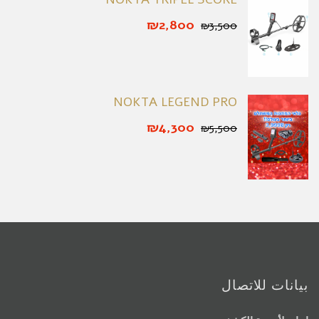
₪2,800
₪3,500
NOKTA LEGEND PRO
₪4,300
₪5,500
بيانات للاتصال