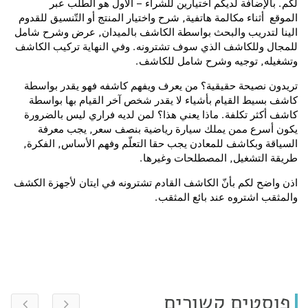
لكم. بالإضافة لديكم اختيارين للشراء – الأول هو الطلب عبر
الموقع أثناء مكالمة هاتفية, شرح واختيار المنتج أو التّنسيق للقدوم
الينا لتدريب والبحث بواسطة الكاشف بالميدان, عرض وشرح شامل
للمجال وللكاشف الذي سوف تشترونه. وفي النهاية تركيب الكاشف
وتشغيله, توجيه وشرح شامل للكاشف.
تريدون نصيحة حقيقية؟ من يعرف ويفهم كاشفه فهو يقدر بواسطة
كاشف بسيط القيام بأشياء لا يقدر شخص آخر القيام بها بواسطة
كاشف أكثر تكلفة. ماذا يعني هذا؟ لمن لديه فراري ليس بالضرورة
يكون أسرع ممن يملك سيارة رياضية بنصف سعر, يجب معرفة
السياقة وبكاشف للمعادن يجب حقا التعلّم وفهم الأساس, الفكرة,
طريقة التشغيل, المصطلحات وغيرها.
اذن واضح لكم بأنّ الكاشف القادم تشترونه في ايتان لأجهزة الكشف
والمثقب اشتروه عند بائع المثقب.
פוסטים קשורים