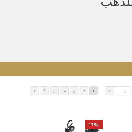
لذهب
6
5
…
3
2
1
15
-17%