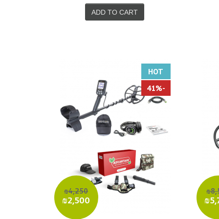
ADD TO CART
HOT
-41%
₪4,250
₪8,
₪2,500
₪5,