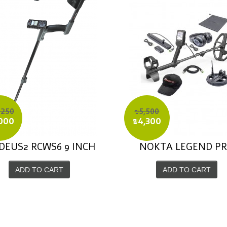
,250
₪5,500
000
₪4,300
DEUS2 RCWS6 9 INCH
NOKTA LEGEND P
ADD TO CART
ADD TO CART