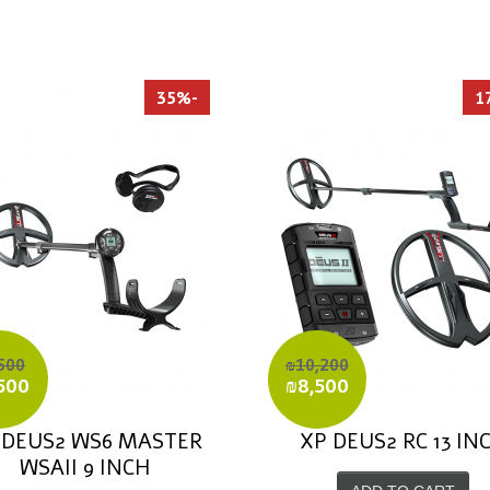
-35%
500
₪10,200
500
₪8,500
 DEUS2 WS6 MASTER
XP DEUS2 RC 13 IN
WSAII 9 INCH