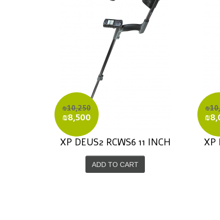
₪10,250
₪10
₪8,500
₪8,
XP DEUS2 RCWS6 11 INCH
XP 
ADD TO CART