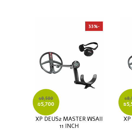
-33%
₪8,500
₪8,
₪5,700
₪5,
XP DEUS2 MASTER WSAII
XP
11 INCH