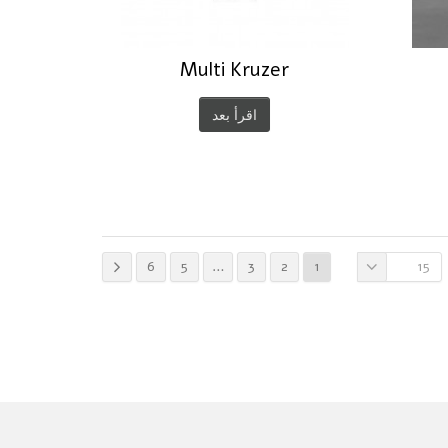
Multi Kruzer
اقرأ بعد
6
5
…
3
2
1
15