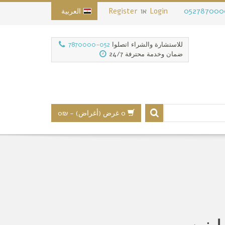
052787000
Login
או
Register
العربية
للاستشارة والشراء اتصلوا
052-7870000
ضمان وخدمة محترفة 24/7
0 غرض (أغراض)
-
₪0