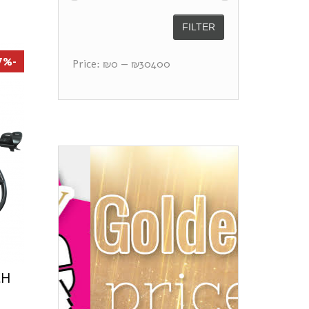
FILTER
-17%
Price:
₪0
—
₪30400
CH