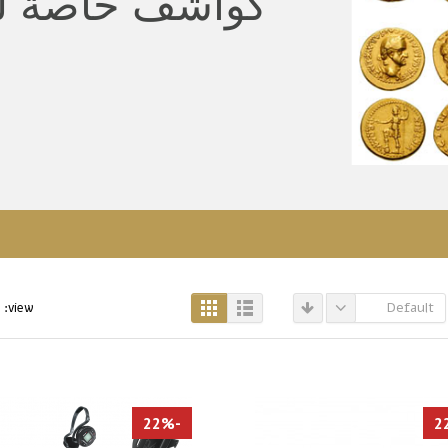
كواشف خاصة ل
Default
view:
-22%