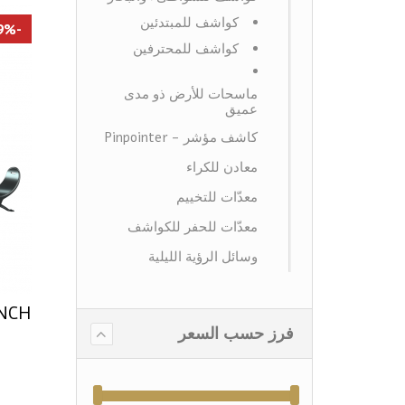
كواشف للمبتدئين
-19%
كواشف للمحترفين
ماسحات للأرض ذو مدى
عميق
كاشف مؤشر - Pinpointer
معادن للكراء
معدّات للتخييم
معدّات للحفر للكواشف
وسائل الرؤية الليلية
INCH
فرز حسب السعر