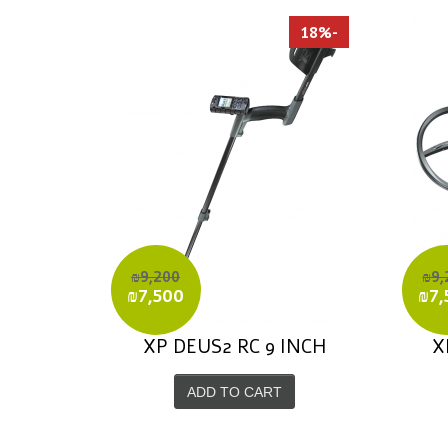
-18%
₪9,200
₪9,
₪7,500
₪7,
XP DEUS2 RC 9 INCH
X
ADD TO CART