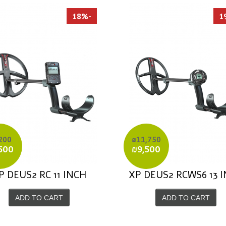
-18%
200
₪11,750
500
₪9,500
P DEUS2 RC 11 INCH
XP DEUS2 RCWS6 13 
ADD TO CART
ADD TO CART