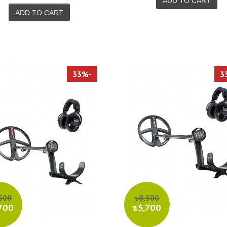
ADD TO CART
ADD TO CART
-33%
500
₪8,500
700
₪5,700