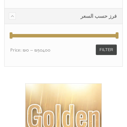
فرز حسب السعر
Price:
₪0
—
₪30400
FILTER