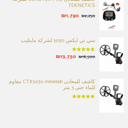
TEKNETICS
₪1,790
₪2,250
سي تي ايكس 3030 لشركة ماينليب
₪13,750
₪16,500
كاشف للمعادن CTX3030 minelab مقاوم
للماء حتى 3 متر