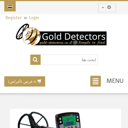
Login
או
Register
MENU
0 غرض (أغراض)