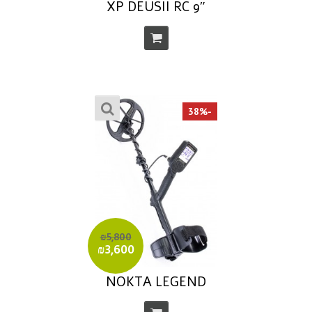
9″ XP DEUSII RC
-38%
₪5,800
₪3,600
NOKTA LEGEND