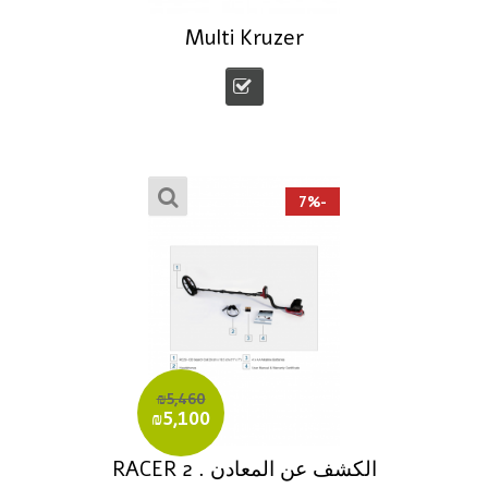
Multi Kruzer
-7%
₪5,460
₪5,100
الكشف عن المعادن . RACER 2