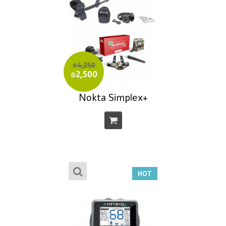
₪4,250
₪2,500
+Nokta Simplex
HOT