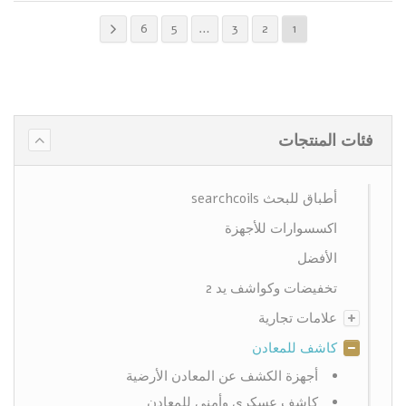
6
5
…
3
2
1
فئات المنتجات
أطباق للبحث searchcoils
اكسسوارات للأجهزة
الأفضل
تخفيضات وكواشف يد 2
علامات تجارية
كاشف للمعادن
أجهزة الكشف عن المعادن الأرضية
كاشف عسكري وأمني للمعادن