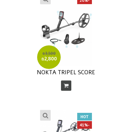
-20%
₪3,500
₪2,800
NOKTA TRIPEL SCORE
HOT
-41%