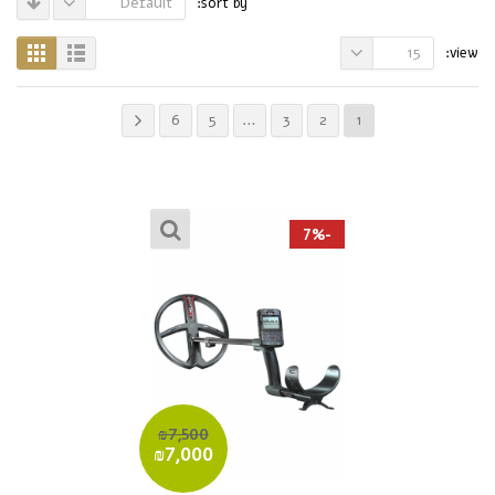
Default
sort by:
15
view:
6
5
…
3
2
1
-7%
₪7,500
₪7,000