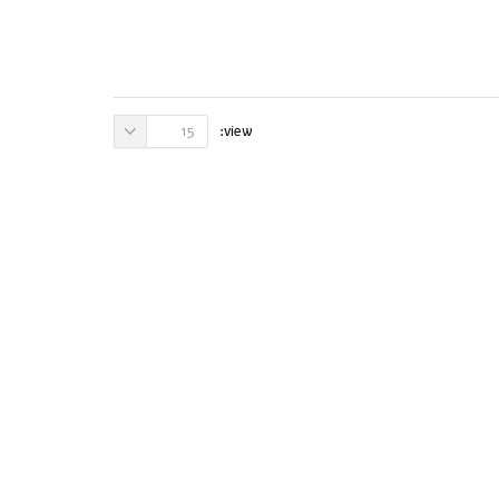
15
view: