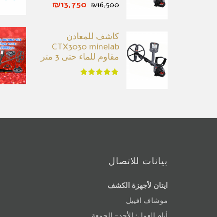
₪13,750
₪16,500
كاشف للمعادن
CTX3030 minelab
مقاوم للماء حتى 3 متر
بيانات للاتصال
ايتان لأجهزة الكشف
موشاف افييل
أيام العمل: الأحد- الجمعة