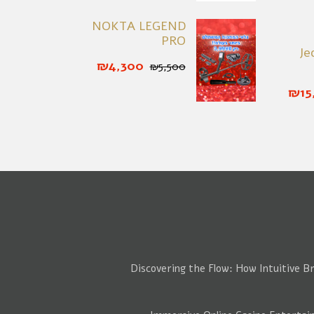
NOKTA LEGEND
PRO
Je
₪4,300
₪5,500
₪15
Discovering the Flow: How Intuitive B