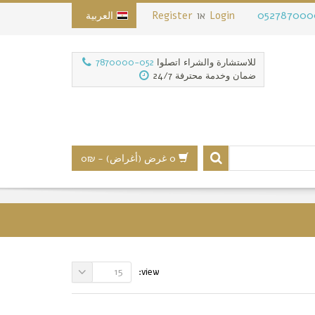
052787000
Login
או
Register
العربية
للاستشارة والشراء اتصلوا
052-7870000
ضمان وخدمة محترفة 24/7
0 غرض (أغراض)
-
₪0
15
view: