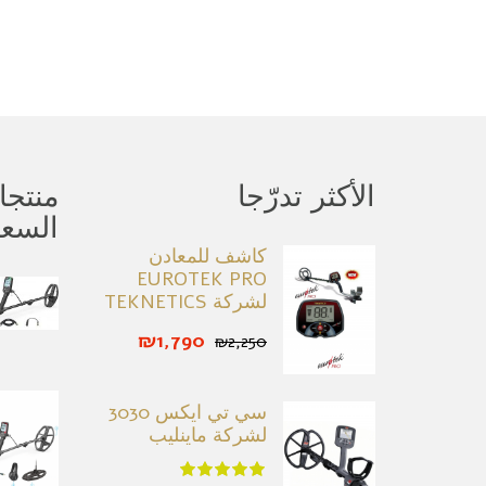
الأكثر تدرّجا
منتج
السع
كاشف للمعادن
EUROTEK PRO
لشركة TEKNETICS
₪1,790
₪2,250
سي تي ايكس 3030
لشركة ماينليب