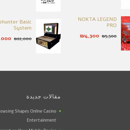
NOKTA LEGEND
ohunter Basic
PRO
System
₪4,300
₪5,500
,000
₪22,000
مقالات جديدة
rowsing Shapes Online Casino
Entertainment