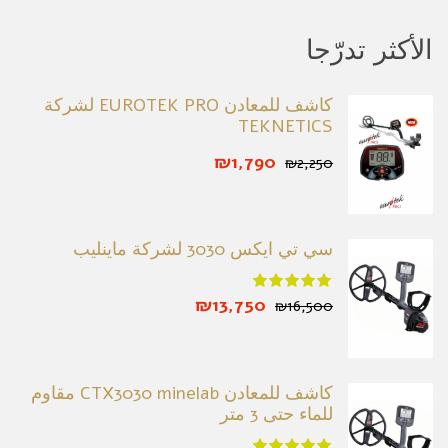
الأكثر تدرّجا
كاشف للمعادن EUROTEK PRO لشركة
TEKNETICS
₪1,790
₪2,250
سي تي ايكس 3030 لشركة ماينليب
₪13,750
₪16,500
كاشف للمعادن CTX3030 minelab مقاوم
للماء حتى 3 متر