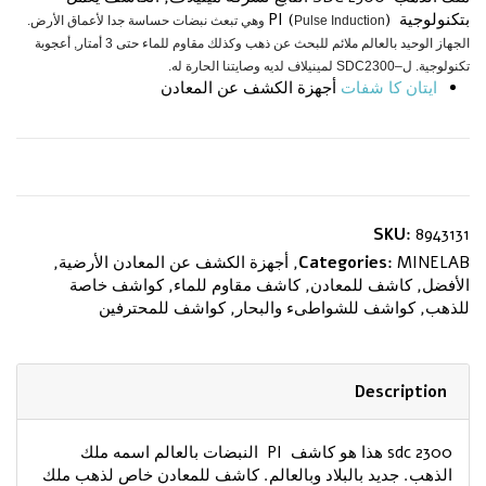
بتكنولوجية (PI (
Pulse Induction وهي تبعث نبضات حساسة جدا لأعماق الأرض.
الجهاز الوحيد بالعالم ملائم للبحث عن ذهب وكذلك مقاوم للماء حتى 3 أمتار, أعجوبة
تكنولوجية. ل–SDC2300 لمينيلاف لديه وصايتنا الحارة له.
ايتان كا شفات
أجهزة الكشف عن المعادن
SKU:
8943131
MINELAB
Categories:
,
أجهزة الكشف عن المعادن الأرضية
,
الأفضل
,
كاشف للمعادن
,
كاشف مقاوم للماء
,
كواشف خاصة
للذهب
,
كواشف للشواطىء والبحار
,
كواشف للمحترفين
Description
sdc 2300 هذا هو كاشف PI النبضات بالعالم اسمه ملك
الذهب. جديد بالبلاد وبالعالم. كاشف للمعادن خاص لذهب ملك