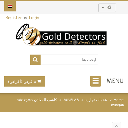
Login
או
Register
MENU
0 غرض (أغراض)
Home
>
علامات تجارية
>
MINELAB
>
كاشف للمعادن sdc 2300
minelab