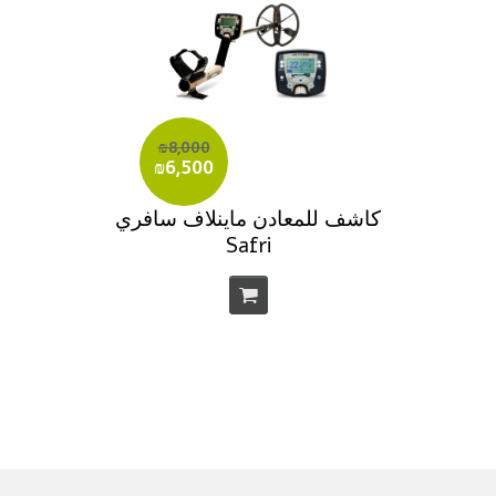
₪8,000
₪6,500
كاشف للمعادن ماينلاف سافري
Safri