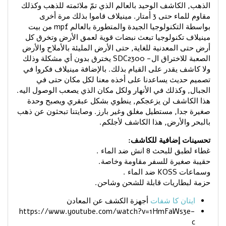
الذهب, الكاشف الوحيد بالعالم الذي تمّ ملائمته للذهب وكذلك
مقاوم للماء حتى 3 أمتار. مينيلاف قاموا بذلك مرة أخرى
بواسطة التكنولوجيا الجيدة والمتطورة بالعالم mpf من بيت
مينيلاف تكنولوجيا تبعث نبضات قوية لعمق الأرض وتخرق كل
أرض حتى المعدنية للغاية, حتى الأرض المليئة بالأملاح والأرض
الصعبة للاختراق ال- SDC2300 يخترق بدون أي مشكلة وذلك
ولا كاشف يقدر على القيام بذلك. بالإضافة مينيلاف فكروا في
تصميم حديث يساعدنا على أخذه معنا لكل مكان حتى في
الجبال, وكذلك في الأنهار ولكل مكان الذي يصعب الوصول اليه.
هذا الكاشف لن يزعجكم, ينطوي بشكل عبقري ويصبح وحدة
صغيرة جدا, مستطيل مغلق وغير بارز. وصايتنا تبحثون عن ذهب
بالبحر والأرض, هذا الكاشف لأجلكم.
تحسينات إضافية للكاشف:
غطاء لطبق للبحث 8 انش ضد الماء .
حقيبة صغيرة للسفر مقاومة وخاصة.
وسماعات KOSS ضد الماء .
حزمة لبطاريات قابلة للشحن وشاحن.
ايتان كا شفات
أجهزة الكشف عن المعادن
https://www.youtube.com/watch?v=1HmFaWs3e-
c