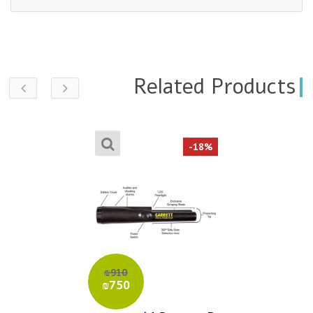
Related Products
-18%
₪910
₪750