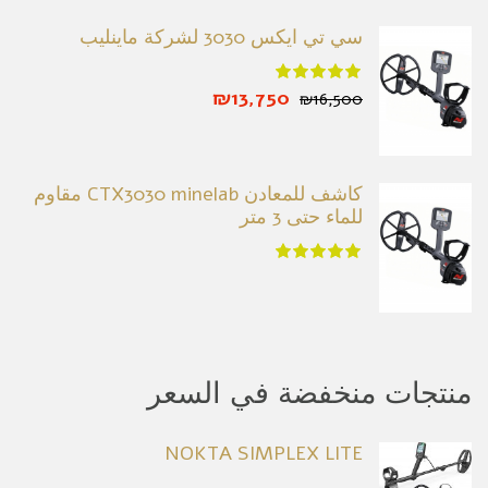
سي تي ايكس 3030 لشركة ماينليب
₪13,750
₪16,500
كاشف للمعادن CTX3030 minelab مقاوم
للماء حتى 3 متر
منتجات منخفضة في السعر
NOKTA SIMPLEX LITE