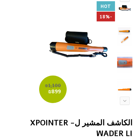
HOT
-18%
₪1,100
₪899
الكاشف المشير ل- XPOINTER
WADER LI