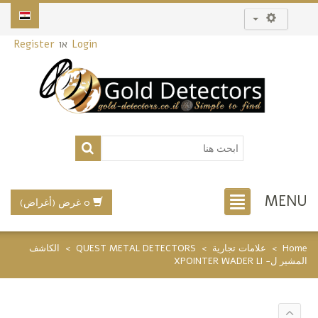
Login
או
Register
MENU
0 غرض (أغراض)
Home
>
علامات تجارية
>
QUEST METAL DETECTORS
>
الكاشف
المشير ل- XPOINTER WADER LI