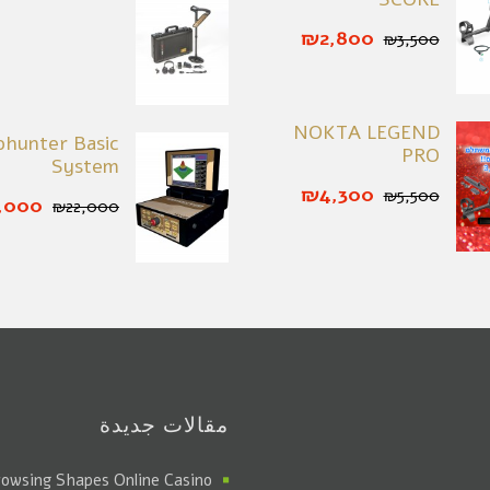
₪2,800
₪3,500
NOKTA LEGEND
ohunter Basic
PRO
System
₪4,300
₪5,500
,000
₪22,000
مقالات جديدة
rowsing Shapes Online Casino