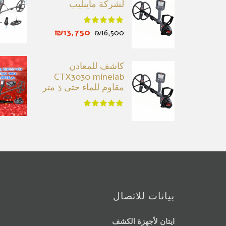
لشركة ماينليب
₪13,750
₪16,500
كاشف للمعادن
CTX3030 minelab
مقاوم للماء حتى 3 متر
بيانات للاتصال
ايتان لأجهزة الكشف