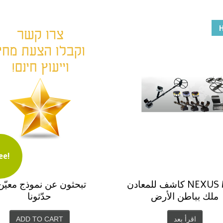
ee!
تبحثون عن نموذج معيّن
كاشف للمعادن NEXUS MKII
حدّثونا
ملك بباطن الأرض
ADD TO CART
اقرأ بعد