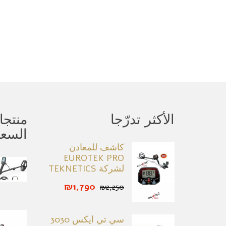
الأكثر تدرّجا
منتج
السع
كاشف للمعادن
EUROTEK PRO
لشركة TEKNETICS
₪1,790
₪2,250
سي تي ايكس 3030