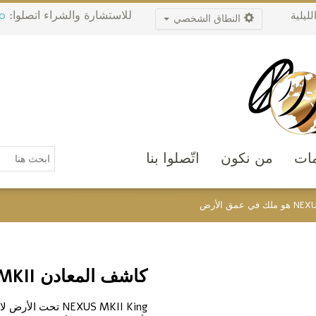
للاستشارة والشراء اتصلوا:
0
ليلية
النطاق الشخصي
مات
من نكون
اتّصلوا بنا
كاشف المعادن NEXUS MKII هو ملك في عمق الأرض
NEXUS MKII King 