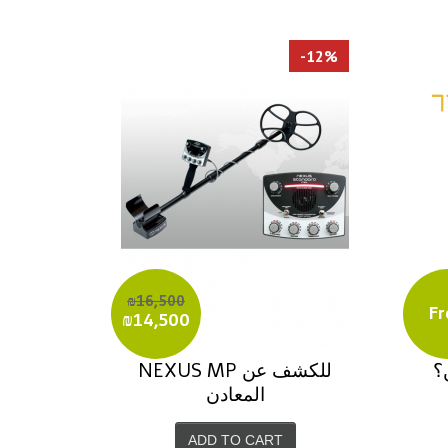
-12%
₪16,500
Fr
₪14,500
؟
NEXUS MP للكشف عن
المعادن
ADD TO CART