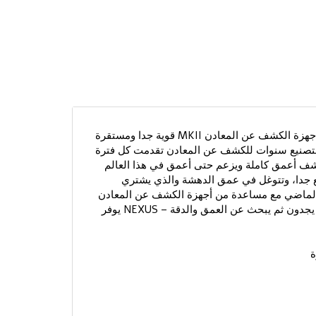
نيكزس MKII الملك تحت الارض عندما نتحدث عن عمق الحديث عن أجهزة الكشف عن المعادن MKII قوية جدا ومستقرة
 بتصنيع سنوات للكشف عن المعادن تقدمت كل فترة
شف أعمق كاملة ويزعم حتى أعمق في هذا العالم
لى وعد الآن سريع جدا، وتتوغل في عمق الدهشة والذي يشتري
الماضي مع مساعدة من أجهزة الكشف عن المعادن
وغيرها من العثور بسرعة جدا أن تجد المزيد من الأشياء أن الآخرين لم يجدون ثم يبحث عن العمق والدقة – NEXUS يوفر
ة