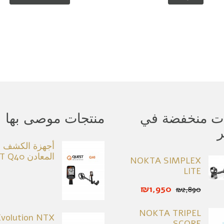
ات منخفضة في
منتجات موصى بها
ر
أجهزة الكشف 
المعادن QUEST Q40
NOKTA SIMPLEX
LITE
₪1,950
₪2,890
NOKTA TRIPEL
volution NTX
SCORE