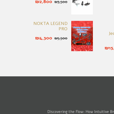
₪2,800
₪3,500
NOKTA LEGEND
PRO
Je
₪4,300
₪5,500
₪15
Discovering the Flow: How Intuitive B