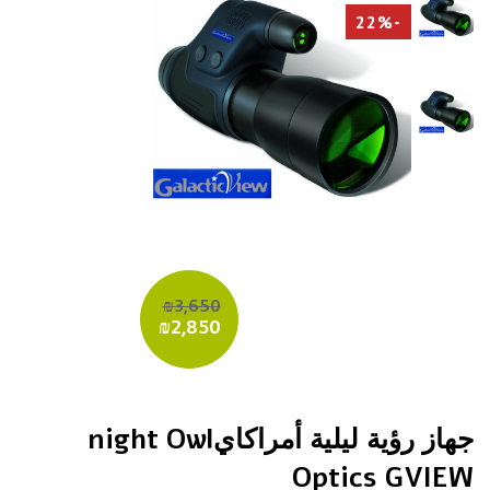
-22%
₪3,650
₪2,850
جهاز رؤية ليلية أمراكايnight Owl
Optics GVIEW