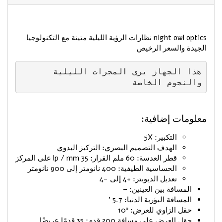
night owl optics نظارات الرؤية الليلية متينة مع التكنولوجيا
الجيدة والسعر الرخيص
هذا الجهاز يرى المجرات الليلية 
والنجوم الخاصة
معلومات إضافية:
التكبير: 5X
الهدف التصميم البصري: التركيز اليدوي
قطر العدسة: 60 ملم القرار: 35 lp / mm على المركز
الحساسية الطيفية: 400 نانومتر إلى 900 نانومتر
تعديل الديوبتر: +4 إلى -4
المسافة بين العينين: –
المسافة البؤرية الدنيا: 5.7 '
حقل الزاوي للعرض: 10º
حقل العرض على مسافة 200 قدم: 35 قدمًا عريضًا