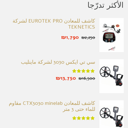
الأكثر تدرّجا
كاشف للمعادن EUROTEK PRO لشركة
TEKNETICS
₪1,790
₪2,250
سي تي ايكس 3030 لشركة ماينليب
₪13,750
₪16,500
كاشف للمعادن CTX3030 minelab مقاوم
للماء حتى 3 متر