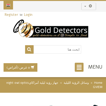
Login
או
Register
MENU
0 غرض (أغراض)
Home
>
وسائل الرؤية الليلية
>
جهاز رؤية ليلية أمراكايnight owl optics
GVIEW