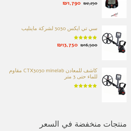
₪1,790
₪2,250
سي تي ايكس 3030 لشركة ماينليب
₪13,750
₪16,500
كاشف للمعادن CTX3030 minelab مقاوم
للماء حتى 3 متر
منتجات منخفضة في السعر