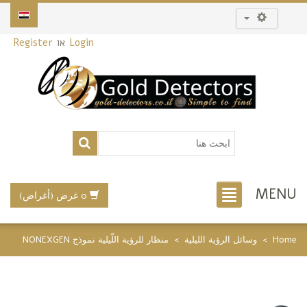
Login
או
Register
MENU
0 غرض (أغراض)
Home
>
وسائل الرؤية الليلية
>
منظار للرؤية اللّيلية نموذج NONEXGEN