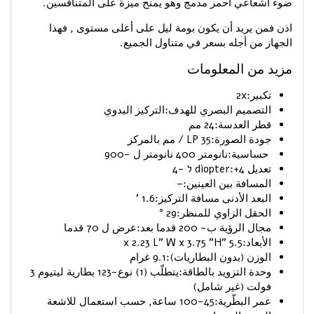
ضوء اشعاعي أحمر مدمج وهو يمنح ميزة على المتنافسين.
اذن فمن يريد أن يكون بومة ليل على أعلى مستوى , فهذا
الجهاز من أجله بسعر في متناول الجميع.
مزيد من المعلومات
تكبير:
2x
التصميم البصري للهدف:التركيز اليدوي
قطر العدسة:
24 مم
جودة الصورة:
35 LP / مم بالمركز
حساسية:نانومتر
400 نانومتر ل -900
تعديل diopter:
+4 ל -4
المسافة بين العينين:
–
البعد الأدنى مسافة التركيز:
1.6 '
الحقل الزاوي للمنظر:
29 °
مجال الرؤية ب- 200 قدما بعد:عرض ل
70 قدما
الأبعاد:
5.5 "x 2.23 L" W x 3.75 "H
الوزن (بدون البطاريات):
9.1 غرام
وحدة التزويد بالطاقة:يتطلّب
(1) نوع-123 بطارية ليتيوم 3
فولت (غير شامل)
عمر البطّرية:
45-100 ساعة, حسب استعمال للاشعة