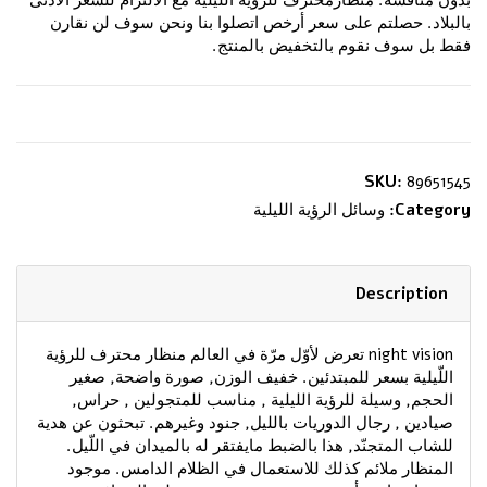
بدون منافسة. منظارمحترف للرؤية الليلية مع الالتزام للسعر الأدنى
بالبلاد. حصلتم على سعر أرخص اتصلوا بنا ونحن سوف لن نقارن
فقط بل سوف نقوم بالتخفيض بالمنتج.
SKU:
89651545
Category:
وسائل الرؤية الليلية
Description
night vision تعرض لأوّل مرّة في العالم منظار محترف للرؤية
اللّيلية بسعر للمبتدئين. خفيف الوزن, صورة واضحة, صغير
الحجم, وسيلة للرؤية الليلية , مناسب للمتجولين , حراس,
صيادين , رجال الدوريات بالليل, جنود وغيرهم. تبحثون عن هدية
للشاب المتجنّد, هذا بالضبط مايفتقر له بالميدان في اللّيل.
المنظار ملائم كذلك للاستعمال في الظلام الدامس. موجود